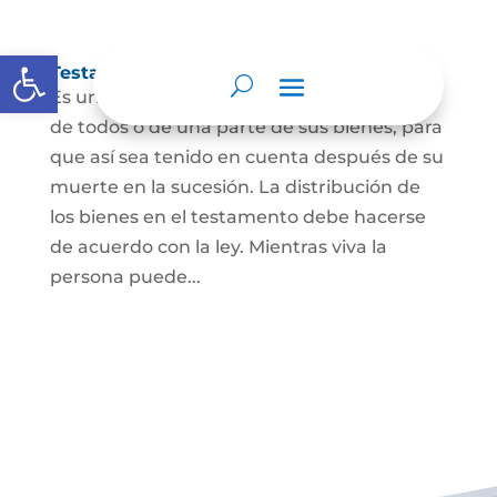
Abrir barra de herramientas
Testamento
Es un acto por el cual una persona dispone
de todos o de una parte de sus bienes, para
que así sea tenido en cuenta después de su
muerte en la sucesión. La distribución de
los bienes en el testamento debe hacerse
de acuerdo con la ley. Mientras viva la
persona puede...