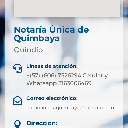
Notaría Única de
Quimbaya
Quindío
Líneas de atención:

+(57) (606) 7526294 Celular y
Whatsapp 3163006469
Correo electrónico:

notariaunicaquimbaya@ucnc.com.co
Dirección:
