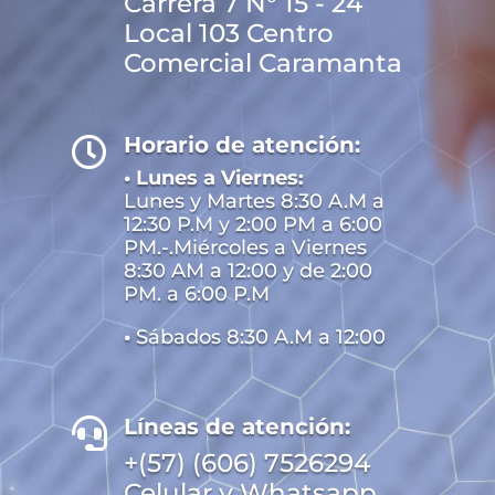
Carrera 7 N° 15 - 24
Local 103 Centro
Comercial Caramanta
Horario de atención:

• Lunes a Viernes:
Lunes y Martes 8:30 A.M a
12:30 P.M y 2:00 PM a 6:00
PM.-.Miércoles a Viernes
8:30 AM a 12:00 y de 2:00
PM. a 6:00 P.M
•
Sábados 8:30 A.M a 12:00
Líneas de atención:

+(57) (606) 7526294
Celular y Whatsapp