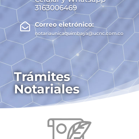
3163006469
Correo eletrónico:

notariaunicaquimbaya@ucnc.com.co
Trámites
Notariales