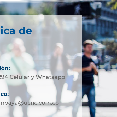
ica de
ión:
6294 Celular y Whatsapp
ico:
uimbaya@ucnc.com.co