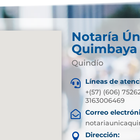
Notaría Ún
Quimbaya
Quindío
Líneas de atenc

+(57) (606) 752
3163006469
Correo electrón

notariaunicaq
Dirección:
