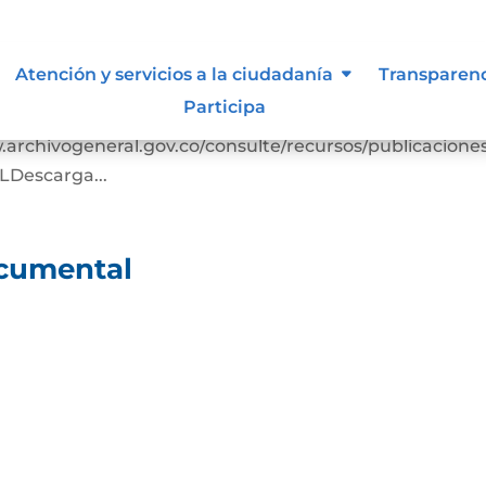
ocumental
Atención y servicios a la ciudadanía
Transparen
Participa
arga Cuadro clasificación documentalDescarga
rchivogeneral.gov.co/consulte/recursos/publicacione
escarga...
ocumental