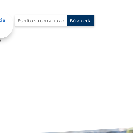
cia
s