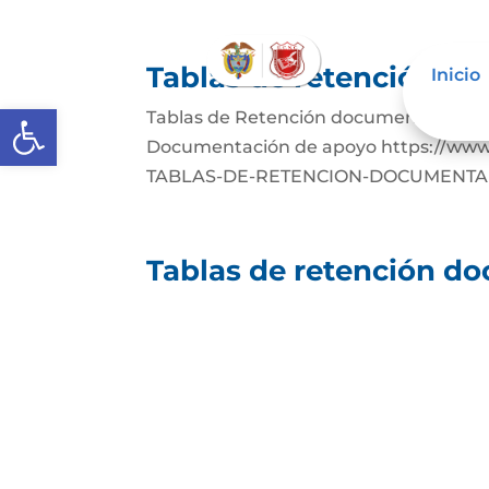
Tablas de retención d
Inicio
Abrir barra de herramientas
Tablas de Retención documental Desc
Documentación de apoyo https://www.a
TABLAS-DE-RETENCION-DOCUMENTALD
Tablas de retención d