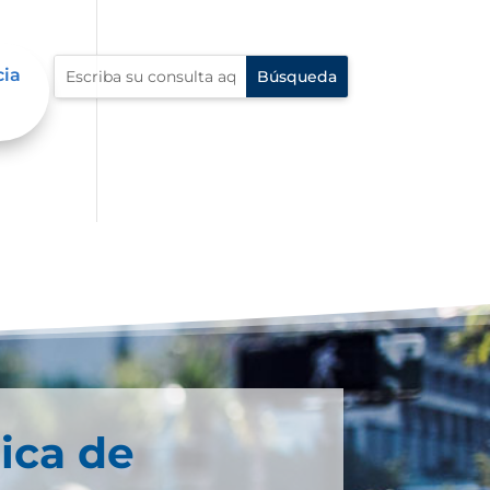
cia
ica de