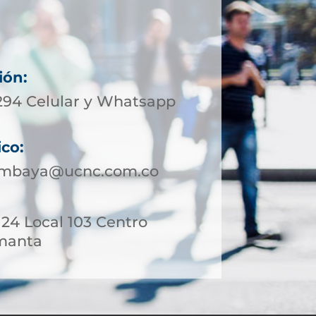
ión:
6294 Celular y Whatsapp
ico:
uimbaya@ucnc.com.co
- 24 Local 103 Centro
manta