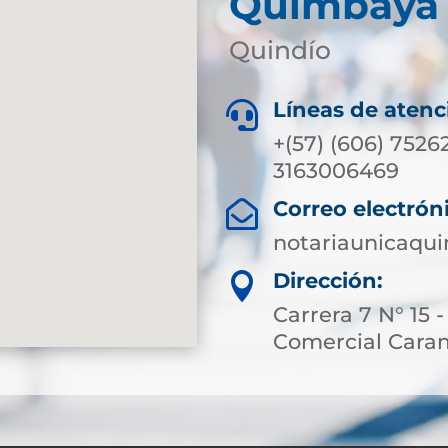
Quimbaya
Quindío
Líneas de atenc

+(57) (606) 752
3163006469
Correo electrón

notariaunicaq
Dirección:

Carrera 7 N° 15 
Comercial Cara