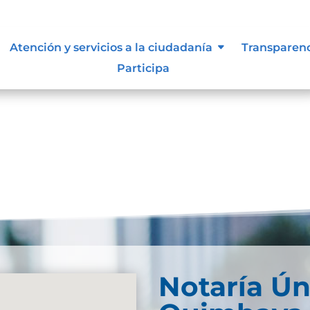
 vigentes exigidos por los entes
Atención y servicios a la ciudadanía
Transparen
externos o internos.
Participa
Notaría Ún