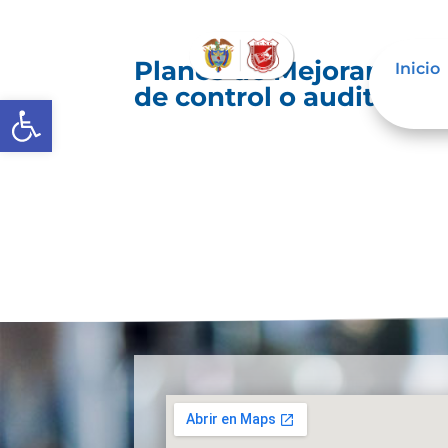
Planes de Mejoramiento
Inicio
de control o auditoría 
Abrir barra de herramientas