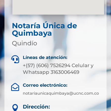
Notaría Única de
Quimbaya
Quindío
Líneas de atención:

+(57) (606) 7526294 Celular y
Whatsapp 3163006469
Correo electrónico:

notariaunicaquimbaya@ucnc.com.co
Dirección:
