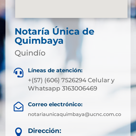
Notaría Única de
Quimbaya
Quindío
Líneas de atención:

+(57) (606) 7526294 Celular y
Whatsapp 3163006469
Correo electrónico:

notariaunicaquimbaya@ucnc.com.co
Dirección:
