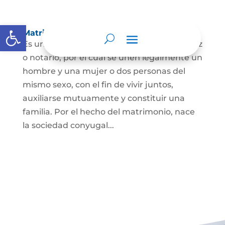
Abrir barra de herramientas
Matrimonio Civil
Es un contrato solemne celebrado ante juez
o notario, por el cual se unen legalmente un
hombre y una mujer o dos personas del
mismo sexo, con el fin de vivir juntos,
auxiliarse mutuamente y constituir una
familia. Por el hecho del matrimonio, nace
la sociedad conyugal...