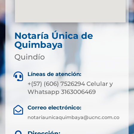
Notaría Única de
Quimbaya
Quindío
Líneas de atención:

+(57) (606) 7526294 Celular y
Whatsapp 3163006469
Correo electrónico:

notariaunicaquimbaya@ucnc.com.co
Dirección: