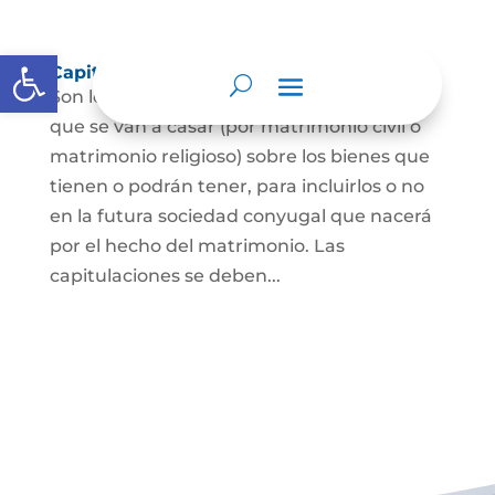
Abrir barra de herramientas
Capitulaciones Matrimoniales
Son los acuerdos que hacen las personas
que se van a casar (por matrimonio civil o
matrimonio religioso) sobre los bienes que
tienen o podrán tener, para incluirlos o no
en la futura sociedad conyugal que nacerá
por el hecho del matrimonio. Las
capitulaciones se deben...