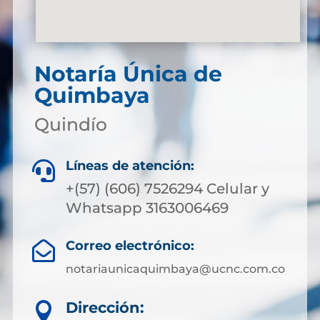
Notaría Única de
Quimbaya
Quindío
Líneas de atención:

+(57) (606) 7526294 Celular y
Whatsapp 3163006469
Correo electrónico:

notariaunicaquimbaya@ucnc.com.co
Dirección:
