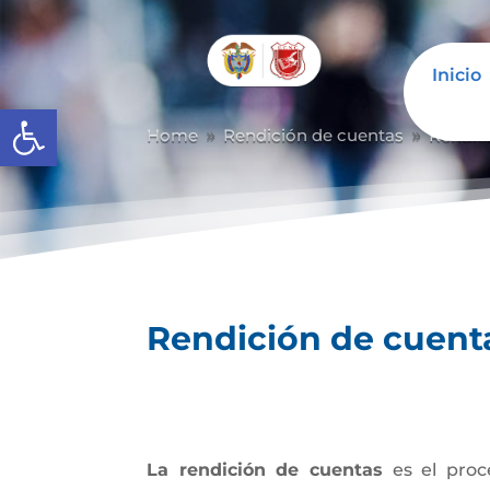
Inicio
Abrir barra de herramientas
Home
Rendición de cuentas
Rendic
9
9
Rendición de cuent
La rendición de cuentas
es el proc