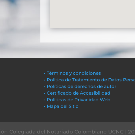
• Términos y condiciones
• Política de Tratamiento de Datos Pers
• Políticas de derechos de autor
• Certificado de Accesibilidad
• Políticas de Privacidad Web
• Mapa del Sitio
ón Colegiada del Notariado Colombiano UCNC | 20