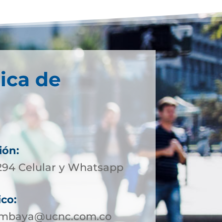
ica de
ión:
6294 Celular y Whatsapp
ico:
uimbaya@ucnc.com.co