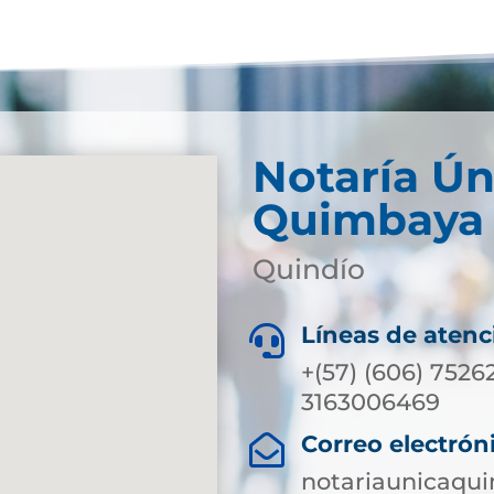
Notaría Ún
Quimbaya
Quindío
Líneas de atenc

+(57) (606) 752
3163006469
Correo electrón

notariaunicaq