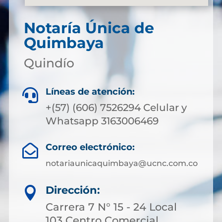
Notaría Única de
Quimbaya
Quindío
Líneas de atención:

+(57) (606) 7526294 Celular y
Whatsapp 3163006469
Correo electrónico:

notariaunicaquimbaya@ucnc.com.co
Dirección:

Carrera 7 N° 15 - 24 Local
103 Centro Comercial