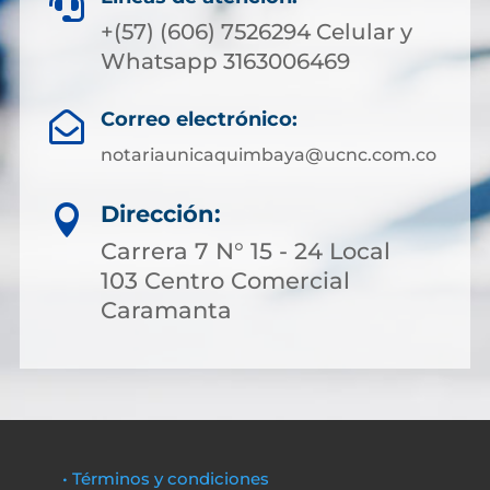

+(57) (606) 7526294 Celular y
Whatsapp 3163006469
Correo electrónico:

notariaunicaquimbaya@ucnc.com.co
Dirección:

Carrera 7 N° 15 - 24 Local
103 Centro Comercial
Caramanta
• Términos y condiciones